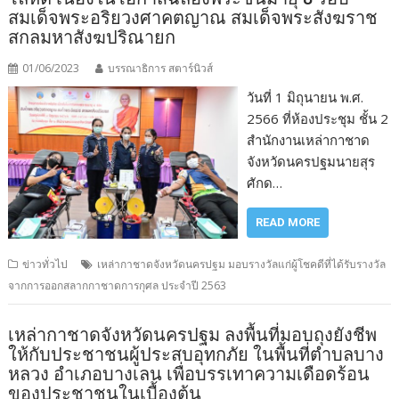
สมเด็จพระอริยวงศาคตญาณ สมเด็จพระสังฆราช
สกลมหาสังฆปริณายก
01/06/2023
บรรณาธิการ สตาร์นิวส์
วันที่ 1 มิถุนายน พ.ศ.
2566 ที่ห้องประชุม ชั้น 2
สำนักงานเหล่ากาชาด
จังหวัดนครปฐมนายสุร
ศักด…
READ MORE
ข่าวทั่วไป
เหล่ากาชาดจังหวัดนครปฐม มอบรางวัลแก่ผู้โชคดีที่ได้รับรางวัล
จากการออกสลากกาชาดการกุศล ประจำปี 2563
เหล่ากาชาดจังหวัดนครปฐม ลงพื้นที่มอบถุงยังชีพ
ให้กับประชาชนผู้ประสบอุทกภัย ในพื้นที่ตำบลบาง
หลวง อำเภอบางเลน เพื่อบรรเทาความเดือดร้อน
ของประชาชนในเบื้องต้น