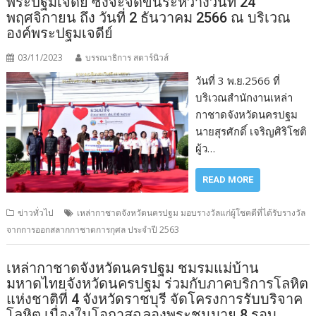
พระปฐมเจดีย์ ซึ่งจะจัดขึ้นระหว่างวันที่ 24
พฤศจิกายน ถึง วันที่ 2 ธันวาคม 2566 ณ บริเวณ
องค์พระปฐมเจดีย์
03/11/2023
บรรณาธิการ สตาร์นิวส์
วันที่ 3 พ.ย.2566 ที่
บริเวณสำนักงานเหล่า
กาชาดจังหวัดนครปฐม
นายสุรศักดิ์ เจริญศิริโชติ
ผู้ว…
READ MORE
ข่าวทั่วไป
เหล่ากาชาดจังหวัดนครปฐม มอบรางวัลแก่ผู้โชคดีที่ได้รับรางวัล
จากการออกสลากกาชาดการกุศล ประจำปี 2563
เหล่ากาชาดจังหวัดนครปฐม ชมรมแม่บ้าน
มหาดไทยจังหวัดนครปฐม ร่วมกับภาคบริการโลหิต
แห่งชาติที่ 4 จังหวัดราชบุรี จัดโครงการรับบริจาค
โลหิต เนื่องในโอกาสฉลองพระชนมายุ 8 รอบ