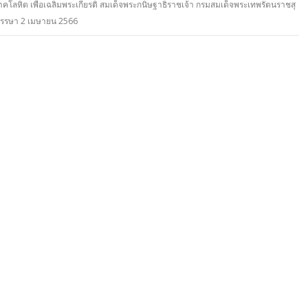
ลหิต เพื่อเฉลิมพระเกียรติ สมเด็จพระกนิษฐาธิราชเจ้า กรมสมเด็จพระเทพรัตนราชสุ
 พรรษา 2 เมษายน 2566