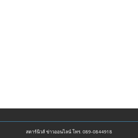
สตาร์นิวส์ ข่าวออนไลน์ โทร. 089-0844918