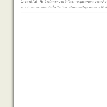
ข่าวทั่วไป
จังหวัดนครปฐม จัดโครงการอุตสาหกรรมอาสาบริจาคโ
ดาฯ สยามบรมราชกุมารี เนื่องในวโรกาสที่จะทรงเจริญพระชนมายุ 68