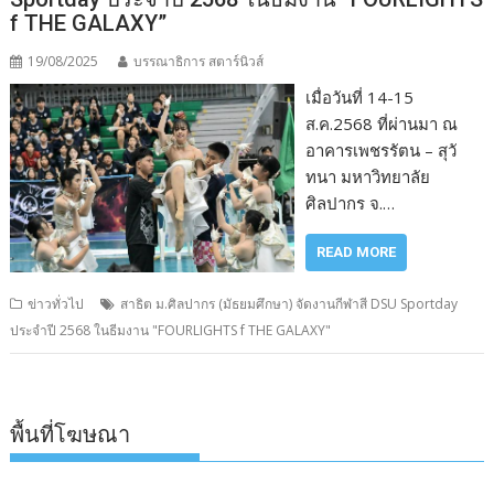
f THE GALAXY”
19/08/2025
บรรณาธิการ สตาร์นิวส์
เมื่อวันที่ 14-15
ส.ค.2568 ที่ผ่านมา ณ
อาคารเพชรรัตน – สุวั
ทนา มหาวิทยาลัย
ศิลปากร จ.…
READ MORE
ข่าวทั่วไป
สาธิต ม.ศิลปากร (มัธยมศึกษา) จัดงานกีฬาสี DSU Sportday
ประจำปี 2568 ในธีมงาน "FOURLIGHTS f THE GALAXY"
พื้นที่โฆษณา