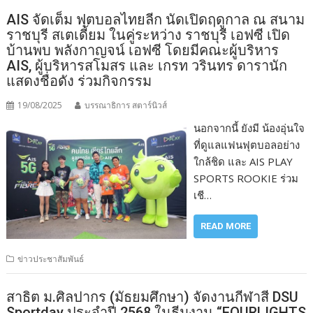
AIS จัดเต็ม ฟุตบอลไทยลีก นัดเปิดฤดูกาล ณ สนาม
ราชบุรี สเตเดี้ยม ในคู่ระหว่าง ราชบุรี เอฟซี เปิด
บ้านพบ พลังกาญจน์ เอฟซี โดยมีคณะผู้บริหาร
AIS, ผู้บริหารสโมสร และ เกรท วรินทร ดารานัก
แสดงชื่อดัง ร่วมกิจกรรม
19/08/2025
บรรณาธิการ สตาร์นิวส์
นอกจากนี้ ยังมี น้องอุ่นใจ
ที่ดูแลแฟนฟุตบอลอย่าง
ใกล้ชิด และ AIS PLAY
SPORTS ROOKIE ร่วม
เชี…
READ MORE
ข่าวประชาสัมพันธ์
สาธิต ม.ศิลปากร (มัธยมศึกษา) จัดงานกีฬาสี DSU
Sportday ประจำปี 2568 ในธีมงาน “FOURLIGHTS