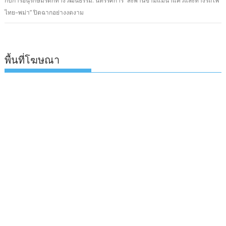
กับการอนุรักษ์มรดกทางวัฒนธรรม: นิทรรศการ “สะพานข้ามแม่น้ำแควและทางรถไฟ
ไทย–พม่า” ปิดฉากอย่างงดงาม
พื้นที่โฆษณา