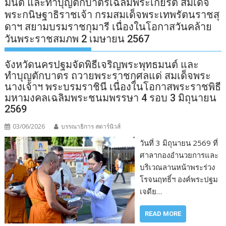
มนต์ และทำบุญตักบาตรเฉลิมพระเกียรติ สมเด็จ
พระกนิษฐาธิราชเจ้า กรมสมเด็จพระเทพรัตนราชสุ
ดาฯ สยามบรมราชกุมารี เนื่องในโอกาสวันคล้าย
วันพระราชสมภพ 2 เมษายน 2567
จังหวัดนครปฐมจัดพิธีเจริญพระพุทธมนต์ และ
ทำบุญตักบาตร ถวายพระราชกุศลแด่ สมเด็จพระ
นางเจ้าฯ พระบรมราชินี เนื่องในโอกาสพระราชพิธี
มหามงคลเฉลิมพระชนมพรรษา 4 รอบ 3 มิถุนายน
2569
03/06/2026
บรรณาธิการ สตาร์นิวส์
วันที่ 3 มิถุนายน 2569 ที่
ศาลากองอำนวยการและ
บริเวณลานหน้าพระร่วง
โรจนฤทธิ์ฯ องค์พระปฐม
เจดีย…
READ MORE