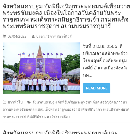
จังหวัดนครปฐม จัดพิธีเจริญพระพุทธมนต์เพื่อถวาย
พระพรชัยมงคล เนื่องในโอกาสวันคล้ายวันพระ
ราชสมภพ สมเด็จพระกนิษฐาธิราชเจ้า กรมสมเด็จ
พระเทพรัตนราชสุดาฯ สยามบรมราชกุมารี
02/04/2023
บรรณาธิการ สตาร์นิวส์
วันที่ 2 เม.ย. 2566 ที่
บริเวณลานหน้าพระร่วง
โรจนฤทธิ์ องค์พระปฐม
เจดีย์ อำเภอเมืองจังหวัด
นค…
READ MORE
ข่าวทั่วไป
จังหวัดนครปฐม จัดพิธีเจริญพระพุทธมนต์และเจริญจิตตภาวนา
ถวายพระพรชัยมงคล แด่สมเด็จพระเจ้าลูกเธอ เจ้าฟ้าพัชรกิติยาภา นเรนทิราเทพยวดี
กรมหลวงราชสาริณีสิริพัชร มหาวัชรราชธิดา
จังหวัดนครปฐม จัดพิธีเจริญพระพุทธมนต์และ