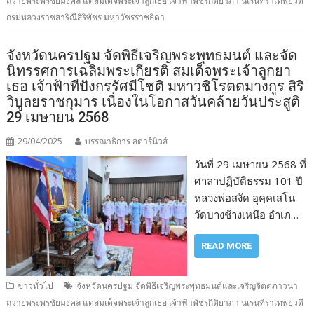
ถวายพระพรชัยมงคล แด่สมเด็จพระเจ้าลูกเธอ เจ้าฟ้าพัชรกิติยาภา นเรนทิราเทพยวดี
กรมหลวงราชสาริณีสิริพัชร มหาวัชรราชธิดา
จังหวัดนครปฐม จัดพิธีเจริญพระพุทธมนต์ และจัด
นิทรรศการเฉลิมพระเกียรติ สมเด็จพระเจ้าลูกยา
เธอ เจ้าฟ้าทีปังกรรัศมีโชติ มหาวชิโรตตมางกูร สิริ
วิบูลยราชกุมาร เนื่องในโอกาสวันคล้ายวันประสูติ
29 เมษายน 2568
29/04/2025
บรรณาธิการ สตาร์นิวส์
วันที่ 29 เมษายน 2568 ที่
ศาลาปฏิบัติธรรม 101 ปี
หลวงพ่อสงัด อุคฺคเสโน
วัดบางช้างเหนือ อำเภ…
READ MORE
ข่าวทั่วไป
จังหวัดนครปฐม จัดพิธีเจริญพระพุทธมนต์และเจริญจิตตภาวนา
ถวายพระพรชัยมงคล แด่สมเด็จพระเจ้าลูกเธอ เจ้าฟ้าพัชรกิติยาภา นเรนทิราเทพยวดี