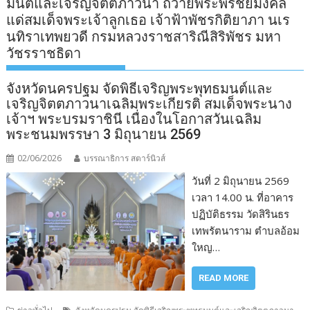
มนต์และเจริญจิตตภาวนา ถวายพระพรชัยมงคล
แด่สมเด็จพระเจ้าลูกเธอ เจ้าฟ้าพัชรกิติยาภา นเร
นทิราเทพยวดี กรมหลวงราชสาริณีสิริพัชร มหา
วัชรราชธิดา
จังหวัดนครปฐม จัดพิธีเจริญพระพุทธมนต์และ
เจริญจิตตภาวนาเฉลิมพระเกียรติ สมเด็จพระนาง
เจ้าฯ พระบรมราชินี เนื่องในโอกาสวันเฉลิม
พระชนมพรรษา 3 มิถุนายน 2569
02/06/2026
บรรณาธิการ สตาร์นิวส์
วันที่ 2 มิถุนายน 2569
เวลา 14.00 น. ที่อาคาร
ปฏิบัติธรรม วัดสิรินธร
เทพรัตนาราม ตำบลอ้อม
ใหญ…
READ MORE