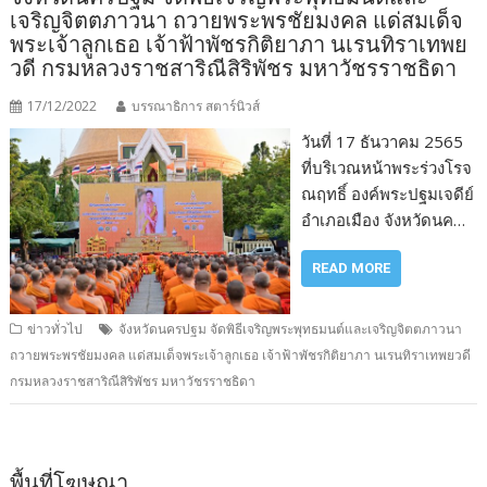
เจริญจิตตภาวนา ถวายพระพรชัยมงคล แด่สมเด็จ
พระเจ้าลูกเธอ เจ้าฟ้าพัชรกิติยาภา นเรนทิราเทพย
วดี กรมหลวงราชสาริณีสิริพัชร มหาวัชรราชธิดา
17/12/2022
บรรณาธิการ สตาร์นิวส์
วันที่ 17 ธันวาคม 2565
ที่บริเวณหน้าพระร่วงโรจ
ณฤทธิ์ องค์พระปฐมเจดีย์
อำเภอเมือง จังหวัดนค…
READ MORE
ข่าวทั่วไป
จังหวัดนครปฐม จัดพิธีเจริญพระพุทธมนต์และเจริญจิตตภาวนา
ถวายพระพรชัยมงคล แด่สมเด็จพระเจ้าลูกเธอ เจ้าฟ้าพัชรกิติยาภา นเรนทิราเทพยวดี
กรมหลวงราชสาริณีสิริพัชร มหาวัชรราชธิดา
พื้นที่โฆษณา