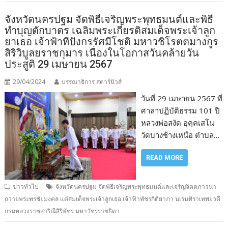
จังหวัดนครปฐม จัดพิธีเจริญพระพุทธมนต์และพิธี
ทำบุญตักบาตร เฉลิมพระเกียรติสมเด็จพระเจ้าลูก
ยาเธอ เจ้าฟ้าทีปังกรรัศมีโชติ มหาวชิโรตตมางกูร
สิริวิบูลยราชกุมาร เนื่องในโอกาสวันคล้ายวัน
ประสูติ 29 เมษายน 2567
29/04/2024
บรรณาธิการ สตาร์นิวส์
วันที่ 29 เมษายน 2567 ที่
ศาลาปฏิบัติธรรม 101 ปี
หลวงพ่อสงัด อุคฺคเสโน
วัดบางช้างเหนือ ตำบล…
READ MORE
ข่าวทั่วไป
จังหวัดนครปฐม จัดพิธีเจริญพระพุทธมนต์และเจริญจิตตภาวนา
ถวายพระพรชัยมงคล แด่สมเด็จพระเจ้าลูกเธอ เจ้าฟ้าพัชรกิติยาภา นเรนทิราเทพยวดี
กรมหลวงราชสาริณีสิริพัชร มหาวัชรราชธิดา