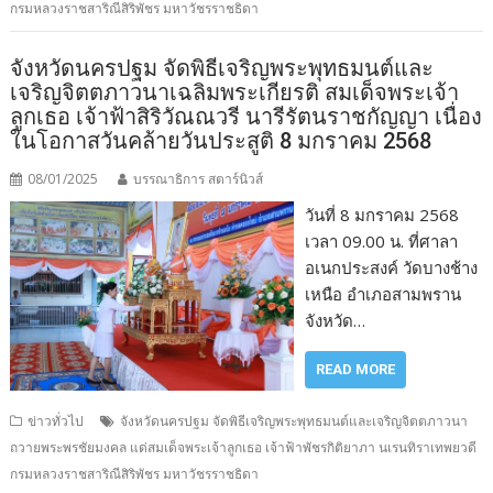
กรมหลวงราชสาริณีสิริพัชร มหาวัชรราชธิดา
จังหวัดนครปฐม จัดพิธีเจริญพระพุทธมนต์และ
เจริญจิตตภาวนาเฉลิมพระเกียรติ สมเด็จพระเจ้า
ลูกเธอ เจ้าฟ้าสิริวัณณวรี นารีรัตนราชกัญญา เนื่อง
ในโอกาสวันคล้ายวันประสูติ 8 มกราคม 2568
08/01/2025
บรรณาธิการ สตาร์นิวส์
วันที่ 8 มกราคม 2568
เวลา 09.00 น. ที่ศาลา
อเนกประสงค์ วัดบางช้าง
เหนือ อำเภอสามพราน
จังหวัด…
READ MORE
ข่าวทั่วไป
จังหวัดนครปฐม จัดพิธีเจริญพระพุทธมนต์และเจริญจิตตภาวนา
ถวายพระพรชัยมงคล แด่สมเด็จพระเจ้าลูกเธอ เจ้าฟ้าพัชรกิติยาภา นเรนทิราเทพยวดี
กรมหลวงราชสาริณีสิริพัชร มหาวัชรราชธิดา