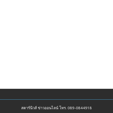
สตาร์นิวส์ ข่าวออนไลน์ โทร. 089-0844918