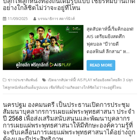
ปลุกไฟลูกหนังท้องถิ่นเต็มรูปแบบ เชียร์ทีมบ้านเกิด
อย่างใกล้ชิดไม่ว่าจะอยู่ที่ไหน
11/09/2025
บรรณาธิการ สตาร์นิวส์
สุดสัปดาห์นี้เริ่มคิกออฟ!
AIS เตรียมยิงสดศึก
ฟุตบอล “บีวายดี
ดอลฟินส์ ลีกสาม” ห…
READ MORE
ข่าวประชาสัมพันธ์
เปิดฉากสัปดาห์นี้! AIS PLAY พร้อมยิงสดไทยลีก 3 ปลุก
ไฟลูกหนังท้องถิ่นเต็มรูปแบบ เชียร์ทีมบ้านเกิดอย่างใกล้ชิดไม่ว่าจะอยู่ที่ไหน
นครปฐม องคมนตรี เป็นประธานเปิดการประชุม
สัมมนาบุคลากรการเผยแผ่พระพุทธศาสนา ประจำ
ปี 2568 เพื่อส่งเสริมสนับสนุนและพัฒนาบุคลากร
การเผยแผ่พระพุทธศาสนาให้มีทักษะองค์ความรู้ที่
จะขับเคลื่อนการเผยแผ่พระพุทธศาสนาได้อย่างถูก
ต้องและมีประสิทธิภาพ