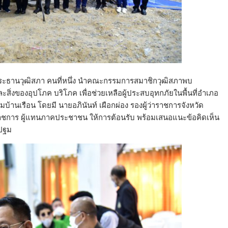
องประธานวุฒิสภา คนที่หนึ่ง นำคณะกรรมการสมาชิกวุฒิสภาพบ
ะสิ่งของอุปโภค บริโภค เพื่อช่วยเหลือผู้ประสบอุทกภัยในพื้นที่อำเภอ
วมบ้านเรือน โดยมี นายอภินันท์ เผือกผ่อง รองผู้ว่าราชการจังหวัด
าชการ ผู้แทนภาคประชาชน ให้การต้อนรับ พร้อมเสนอแนะข้อคิดเห็น
รปฐม