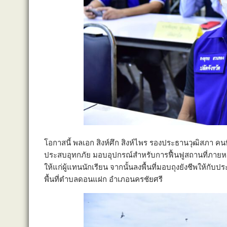
โอกาสนี้ พลเอก สิงห์ศึก สิงห์ไพร รองประธานวุฒิสภา คนที
ประสบอุทกภัย มอบอุปกรณ์สำหรับการฟื้นฟูสถานที่ภายหล
ให้แก่ผู้แทนนักเรียน จากนั้นลงพื้นที่มอบถุงยังชีพให้กับป
พื้นที่ตำบลดอนแฝก อำเภอนครชัยศรี