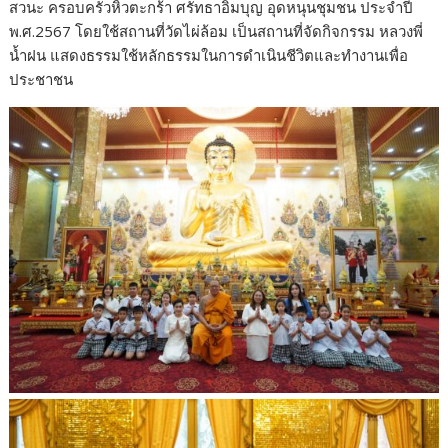
สวนะ ครอบครัวหิ้วตะกร้า ศรัทธาอิ่มบุญ อุดหนุนชุมชน ประจำปี
พ.ศ.2567 โดยใช้สถานที่วัดไผ่ล้อม เป็นสถานที่จัดกิจกรรม หลวงพี่
น้ำฝน แสดงธรรมใช้หลักธรรมในการดำเนินชีวิตและทำงานเพื่อ
ประชาชน