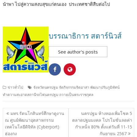
นำพา ไปสู่ความสงบสุขแก่ตนเอง
ประเทศชาติสืบต่อไป
บรรณาธิการ สตาร์นิวส์
See author's posts
ข่าวทั่วไป
จังหวัดนครปฐม จัดกิจกรรมจิตอาสา พัฒนาปรับภูมิทัศน์
ทำความสะอาดสถานีรถไฟนครปฐม ถวายเป็นพระราชกุศล
แนะแนว
มทร.รัตนโกสินทร์ศึกษาดูงาน
นครปฐม ห้างทองเพิ่มโชค 5
เรื่อง
ณ ศูนย์พัฒนาอุตสาหกรรม
ตลาดปฐมมงคล โปรโมชั่นลดค่า
เทคโนโลยีดิจิทัล (Cyberport)
กำเหน็จ 80% ตั้งแต่วันที่ 11-15
ฮ่องกง
กันยายน 2567