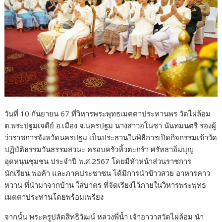
วันที่ 10 กันยายน 67 ที่วิหารพระพุทธเมตตาประทานพร วัดไผ่ล้อม
ต.พระปฐมเจดีย์ อ.เมือง จ.นครปฐม นางสาวอโนชา นันทมนตรี รองผู้
ว่าราชการจังหวัดนครปฐม เป็นประธานในพิธีการเปิดกิจกรรมเข้าวัด
ปฏิบัติธรรมวันธรรมสวนะ ครอบครัวหิ้วตะกร้า ศรัทธาอิ่มบุญ
อุดหนุนชุมชน ประจำปี พ.ศ.2567 โดยมีหัวหน้าส่วนราชการ
นักเรียน พ่อค้า และภาคประชาชน ได้มีการนำข้าวสวย อาหารคาว
หวาน ที่นำมาจากบ้าน ใส่บาตร ที่จัดเรียงไว้ภายในวิหารพระพุทธ
เมตตาประทานโดยพร้อมเพรียง
จากนั้น พระครูปลัดสิทธิวัฒน์ หลวงพี่น้ำ เจ้าอาวาสวัดไผ่ล้อม นำ