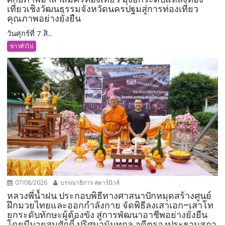
เที่ยวเชิงวัฒนธรรมจังหวัดนครปฐมสู่การท่องเที่ยว
คุณภาพอย่างยั่งยืน
วันศุกร์ที่ 7 สิ...
ข่าวทั่วไป
07/08/2026
บรรณาธิการ สตาร์นิวส์
หลวงพี่น้ำฝน ประกอบพิธีทางศาสนาปักหมุดสร้างศูนย์
ฝึกมวยไทยและออกกำลังกาย จัดพิธีลงเสาเอก–เสาโท
ยกระดับทักษะผู้ต้องขัง สู่การพัฒนาอาชีพอย่างยั่งยืน
โดยมีนายสมศักดิ์ ปริศนานันทกุล อดีตรองประธานสภา