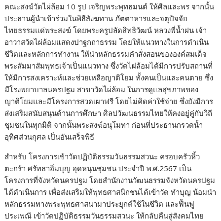
คณะสงฆ์วัดไผ่ล้อม 10 รูป เจริญพระพุทธมนต์ ให้ศีลและพร จากนั้น
ประธานผู้นำเข้าร่วมในพิธีสังฆทาน ภัตตาหารและจตุปัจจัย
ไทยธรรมแด่พระสงฆ์ โดยพระครูปลัดสิทธิวัฒน์ หลวงพี่น้ำฝน เจ้า
อาวาสวัดไผ่ล้อมแสดงปาฐกถาธรรม โดยให้แนวทางในการดำเนิน
ชีวิตและหลักการทำงาน ให้นำหลักธรรมคำสั่งสอนขององค์สมเด็จ
พระสัมมาสัมพุทธเจ้าเป็นแนวทาง ซึ่งวัดไผ่ล้อมได้มีการปรับสถานที่
ให้มีการสงเคราะห์และช่วยเหลือญาติโยม ทั้งคนเป็นและคนตาย ซึ่ง
มีโรงพยาบาลนครปฐม สาขาวัดไผ่ล้อม ในการดูแลสุขภาพของ
ญาติโยมและมีโครงการสวดเผาฟรี โดยไม่คิดค่าใช้จ่าย ซึ่งยังมีการ
ส่งเสริมสนับสนุนด้านการศึกษา ศิลปวัฒนธรรมไทยให้คงอยู่คู่กับวิถี
ชุมชนในทุกมิติ จากนั้นพระสงฆ์อนุโมทา ก่อนที่ประธานกรวดน้ำ
อุทิศส่วนกุศล เป็นอันเสร็จพิธี
สำหรับ โครงการเข้าวัดปฏิบัติธรรมวันธรรมสวนะ ครอบครัวหิ้ว
ตะกร้า ศรัทธาอิ่มบุญ อุดหนุนชุมชน ประจำปี พ.ศ.2567 เป็น
โครงการที่จังหวัดนครปฐม โดยสำนักงานวัฒนธรรมจังหวัดนครปฐม
ได้ดำเนินการ เพื่อส่งเสริมให้พุทธศาสนิกชนได้เข้าวัด ทำบุญ น้อมนำ
หลักธรรมทางพระพุทธศาสนามาประยุกต์ใช้ในชีวิต และฟื้นฟู
ประเพณี เข้าวัดปฏิบัติธรรมวันธรรมสวนะ ให้กลับคืนสู่สังคมไทย