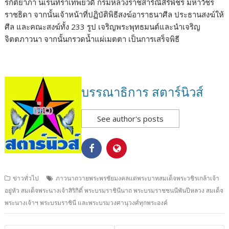
รกิติยาภา นเรนทิราเทพยวดี กรมหลวงราชสาริณีสิริพัชร มหาวัชร
ราชธิดา จากนั้นเจ้าหน้าที่ปฏิบัติพิธีสงฆ์อาราธนาศีล ประธานสงฆ์ให้
ศีล และคณะสงฆ์ทั้ง 233 รูป เจริญพระพุทธมนต์และนำเจริญ
จิตตภาวนา จากนั้นกรวดน้ำแผ่เมตตา เป็นการเสร็จพิธี
บรรณาธิการ สตาร์นิวส์
See author's posts
ข่าวทั่วไป
ภาวนาถวายพระพรชัยมงคลแด่พระบาทสมเด็จพระวชิรเกล้าเจ้า
อยู่หัว สมเด็จพระนางเจ้าสิริกิติ์ พระบรมราชินีนาถ พระบรมราชชนนีพันปีหลวง สมเด็จ
พระนางเจ้าฯ พระบรมราชินี และพระบรมวงศานุวงศ์ทุกพระองค์