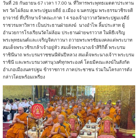
วันที่ 28 กันยายน 67 เวลา 17.00 น. ที่วิหารพระพุทธเมตตาประทาน
พร วัดไผ่ล้อม ต.พระปฐมเจดีย์ อ.เมือง จ.นครปฐม พระธรรมวชิรเจติ
ยาจารย์ ที่ปรึกษาเจ้าคณะภาค 14 รองเจ้าอาวาสวัดพระปฐมเจดีย์
ราชวรมหาวิหาร เป็นประธานฝ่ายสงฆ์
นางอำไพ ลิ้มประสาท ผู้
อำนวยการโรงเรียนวัดไผ่ล้อม ประธานฝ่ายฆราวาส ในพิธีเจริญ
พระพุทธมนต์และเจริญจิตภาวนา ถวายพระพรชัยมงคลแด่พระบาท
สมเด็จพระวชิรเกล้าเจ้าอยู่หัว สมเด็จพระนางเจ้าสิริกิติ์ พระบรม
ราชินีนาถ พระบรมราชชนนีพันปีหลวง สมเด็จพระนางเจ้าฯ พระบรม
ราชินี และพระบรมวงศานุวงศ์ทุกพระองค์ โดยมีคณะสงฆ์ในสังกัด
อำเภอเมืองนครปฐม ข้าราชการ ภาคประชาชน ร่วมในโครงการดัง
กล่าวโดยพร้อมเพรียง