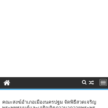
คณะสงฆ์อำเภอเมืองนครปฐม จัดพิธีสวดเจริญ
พระพุทธมนต์และเจริญจิตภาวนาถวายพระพร