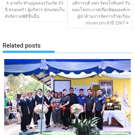
แนะแนว
อาหรั่ง ทำบุญฉลองวันเกิด 93
อธิการบดี มทร.รัตนโกสินทร์ รับ
เรื่อง
ปี ครอบครัว ผู้บริหาร นักแสดงใน
มอบโล่ประกาศเกียรติคุณองค์กร
สังกัดร่วมพิธีชื่นมื่น
ผู้นำด้านการจัดการก๊าซเรือน
กระจก ประจำปี 2567
Related posts