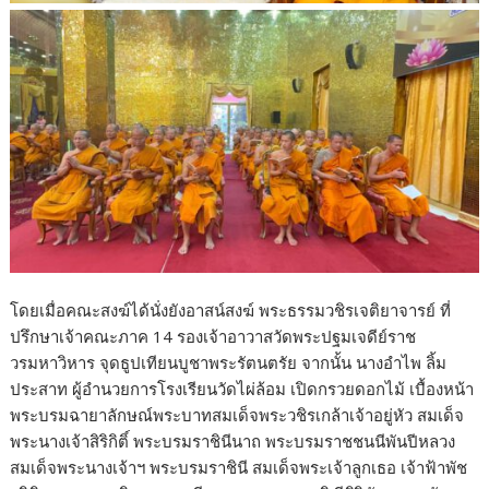
โดยเมื่อคณะสงฆ์ได้นั่งยังอาสน์สงฆ์ พระธรรมวชิรเจติยาจารย์ ที่
ปรึกษาเจ้าคณะภาค 14 รองเจ้าอาวาสวัดพระปฐมเจดีย์ราช
วรมหาวิหาร จุดธูปเทียนบูชาพระรัตนตรัย จากนั้น นางอำไพ ลิ้ม
ประสาท ผู้อำนวยการโรงเรียนวัดไผ่ล้อม เปิดกรวยดอกไม้ เบื้องหน้า
พระบรมฉายาลักษณ์พระบาทสมเด็จพระวชิรเกล้าเจ้าอยู่หัว สมเด็จ
พระนางเจ้าสิริกิติ์ พระบรมราชินีนาถ พระบรมราชชนนีพันปีหลวง
สมเด็จพระนางเจ้าฯ พระบรมราชินี สมเด็จพระเจ้าลูกเธอ เจ้าฟ้าพัช