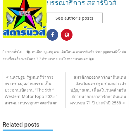
บรรณาธิการ สตาร์นิวส์
See author's posts
ข่าวทั่วไป
คนตื่นบุญแห่ดูดวง เจิมโฉนด อาจารย์แห้ว ร่วมบุญหลวงพี่น้ำฝน
ร่วมซื้อเครื่องผ่าตัดตา 3.2 ล้านบาท มอบโรงพยาบาลนครปฐม
แนะแนว
นครปฐม รัฐมนตรีว่าการ
สมาชิกกองอาสารักษาดินแดน
เรื่อง
กระทรวงอุตสาหกรรม เป็น
จังหวัดนครปฐม ร่วมกล่าวคำ
ประธานเปิดงาน “The 9th “
ปฏิญาณตน เนื่องในวันคล้ายวัน
Western Motor Expo 2025 ”
สถาปนากองอาสารักษาดินแดน
สมาคมรถบรรทุกภาคตะวันตก
ครบรอบ 71 ปี ประจำปี 2568
Related posts