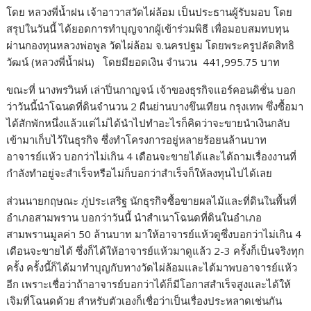
โดย หลวงพี่น้ำฝน เจ้าอาวาสวัดไผ่ล้อม เป็นประธานผู้รับมอบ โดย
สรุปในวันนี้ ได้ยอดการทำบุญจากผู้เข้าร่วมพิธี เพื่อมอบสมทบทุน
ผ่านกองทุนหลวงพ่อพูล วัดไผ่ล้อม จ.นครปฐม โดยพระครูปลัดสิทธิ
วัฒน์ (หลวงพี่น้ำฝน)
โดยมียอดเงิน จำนวน
441,995.75 บาท
ขณะที่ นางพรวินท์ เล่าปิ่นกาญจน์ เจ้าของธุรกิจแอร์คอนดิชั่น บอก
ว่าวันนี้นำโฉนดที่ดินจำนวน 2 ผืนย่านบางขึนเทียน กรุงเทพ ซึ่งซื้อมา
ได้สักพักหนึ่งแล้วแต่ไม่ได้นำไปทำอะไรก็คิดว่าจะขายนำเงินกลับ
เข้ามาเก็บไว้ในธุรกิจ ซึ่งทำโครงการอยู่หลายร้อยนล้านบาท
อาจารย์แห้ว บอกว่าไม่เกิน 4 เดือนจะขายได้และได้ถามเรื่องงานที่
กำลังทำอยู่จะสำเร็จหรือไม่ก็บอกว่าสำเร็จก็ให้ลงทุนไปได้เลย
ส่วนนายกฤษณะ ภู่ประเสริฐ นักธุรกิจซื้อขายผลไม้และที่ดินในพื้นที่
อำเภอสามพราน บอกว่าวันนี้ นำสำเนาโฉนดที่ดินในอำเภอ
สามพรานมูลค่า 50 ล้านบาท มาให้อาจารย์แห้วดูซึ่งบอกว่าไม่เกิน 4
เดือนจะขายได้ ซึ่งก็ได้ให้อาจารย์แห้วมาดูแล้ว 2-3 ครั้งก็เป็นจริงทุก
ครั้ง ครั้งนี้ก็ได้มาทำบุญกับทางวัดไผ่ล้อมและได้มาพบอาจารย์แห้ว
อีก เพราะเชื่อว่าถ้าอาจารย์บอกว่าได้ก็มีโอกาสสำเร็จสูงและได้ให้
เจิมที่โฉนดด้วย สำหรับตัวเองก็เชื่อว่าเป็นเรื่องประหลาดเช่นกัน