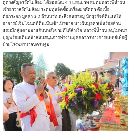
ดูดวงสัญจรวัดไผ่ล้อม ได้ยอดเงิน 4.4 แสนบาท สมทบหลวงพี่น้ำฝน
เจ้าอาวาสวัดไผ่ล้อม ระดมทุนจัดซื้อเครื่องผ่าตัดตา ต้อเนื้อ
ต้อกระจก มูลค่า 3.2 ล้านบาท ตะลึงคนสายมู นักธุรกิจที่ดินแห่ให้
อาจารย์เจิมโฉนดที่ดินเน้นเข้าเป้าขาย บางผืนมูลค่าเป็นร้อยล้าน
แถมมีกลุ่มตามมาแก้บนหลังขายที่ได้สำเร็จ หลวงพี่น้ำฝน อนุโมทนา
บุญพร้อมเดินหน้าสนับสนุนการทำงานบุคคลากรทางการแพทย์เพื่อผู้
ป่วยโรงพยาบาลนครปฐม