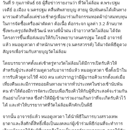
วันที่ 9 กุมภาพันธ์ 68 ผู้สื่อข่าวรายงานว่า ที่วัดไผ่ล้อม ต.พระปฐม
เจดีย์ อ.เมือง จ.นครปฐม คลื่นทัพสายบุญ สายมู นับพันคนได้เดินทาง
มารวมตัวกันตั้งแต่ช่วงเช้าตรู่เพื่อมาร่วมกิจกรรมทอดผ้าป่าสมทบทุน
ในการจัดซื้อเครื่องผ่าตัดตา ต้อเนื้อ ต้อกระจก มูลค่า 3.2 ล้านบาท
ซึ่งพระครูปลัดสิทธิวัฒน์ หลวงพี่น้ำฝน เจ้าอาวาสวัดไผ่ล้อม ได้จัด
โครงการขึ้นเพื่อส่งมอบให้กับโรงพยาบาลนครปฐม โดยมี อาจารย์
แห้ว หมอดูเทวดา ตำหนักนาคราช (จ.นครสวรรค์) ได้มาจัดพิธีดูดวง
สัญจรเพื่อร่วมกับสายบุญวัดไผ่ล้อม
โดยบรรยากาศตั้งแต่เช้าตรู่ทางวัดไผ่ล้อมได้มีการเปิดรับคิวให้
สำหรับผู้ประสงค์ร่วมดูดวงกับอาจารย์แห้ว หมอดูเทวดา ซึ่งตั้งเป้าใน
การรับคิวดูดวงไว้ที่ 400 คน แต่ปรากฏว่ามีผู้มารอคิวแรกตั้งแต่เมื่อ
เที่ยงคืนและมีการทยอยดินทางมาจากทั่วประเทศในช่วงเช้านับพัน
คน ทำให้ต้องมีการจัดระเบียบเพื่อเรียงคิวให้กับผู้ที่ประสงค์จะร่วมกัน
กันอย่างโกลาหล ซึ่งทำให้มีผู้เข้ามาร่วมงานเกินกว่าที่จะเกิดรับคิวไว้
ได้ และทำให้บรรยากาศที่วัดไผ่ล้อมคึกคักเป็นพิธี
จากนั้น อาจารย์แห้ว หมอดูเทวดา ได้นำพิธีในการบวงสรวงเทพ
ยาดาและสิ่งศักดิ์สิทธิ์เพื่อเป็นมงคลแก่ผู้เข้าร่วมพิธีก่อนที่จะทำการ