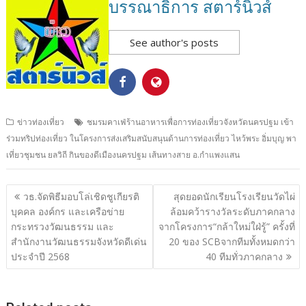
บรรณาธิการ สตาร์นิวส์
See author's posts
ข่าวท่องเที่ยว
ชมรมคาเฟ่ร้านอาหารเพื่อการท่องเที่ยวจังหวัดนครปฐม เข้า
ร่วมทริปท่องเที่ยว ในโครงการส่งเสริมสนับสนุนด้านการท่องเที่ยว ไหว้พระ อิ่มบุญ พา
เที่ยวชุมชน ยลวิถี กินของดีเมืองนครปฐม เส้นทางสาย อ.กำแพงแสน
แนะแนว
วธ.จัดพิธีมอบโล่เชิดชูเกียรติ
สุดยอดนักเรียนโรงเรียนวัดไผ่
เรื่อง
บุคคล องค์กร และเครือข่าย
ล้อมคว้ารางวัลระดับภาคกลาง
กระทรวงวัฒนธรรม และ
จากโครงการ“กล้าใหม่ใฝ่รู้” ครั้งที่
สำนักงานวัฒนธรรมจังหวัดดีเด่น
20 ของ SCBจากทีมทั้งหมดกว่า
ประจำปี 2568
40 ทีมทั่วภาคกลาง