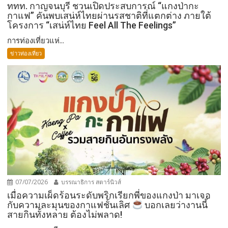
ททท. กาญจนบุรี ชวนเปิดประสบการณ์ “แกงป่ากะ
กาแฟ” คันพบเสน่ห์ไทยผ่านรสชาติที่แตกต่าง ภายใต้
โครงการ “เสน่ห์ไทย Feel All The Feelings”
การท่องเที่ยวแห่...
ข่าวท่องเที่ยว
07/07/2026
บรรณาธิการ สตาร์นิวส์
เมื่อความเผ็ดร้อนระดับพริกเรียกพี่ของแกงป่า มาเจอ
กับความละมุนของกาแฟชั้นเลิศ
บอกเลยว่างานนี้
สายกินทั้งหลาย ต้องไม่พลาด!