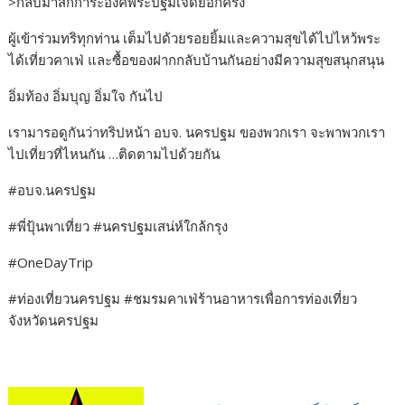
>กลับมาสักการะองค์พระปฐมเจดีย์อีกครั้ง
ผู้เข้าร่วมทริทุกท่าน เต็มไปด้วยรอยยิ้มและความสุขได้ไปไหว้พระ
ได้เที่ยวคาเฟ่ และซื้อของฝากกลับบ้านกันอย่างมีความสุขสนุกสนุน
อิ่มท้อง อิ่มบุญ อิ่มใจ กันไป
เรามารอดูกันว่าทริปหน้า อบจ. นครปฐม ของพวกเรา จะพาพวกเรา
ไปเที่ยวที่ไหนกัน …ติดตามไปด้วยกัน
#อบจ.นครปฐม
#พี่ปุ้นพาเที่ยว #นครปฐมเสน่ห์ใกล้กรุง
#OneDayTrip
#ท่องเที่ยวนครปฐม #ชมรมคาเฟ่ร้านอาหารเพื่อการท่องเที่ยว
จังหวัดนครปฐม