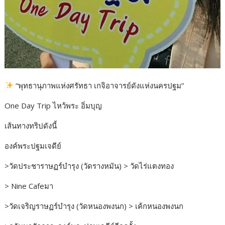
“พุทธานุภาพแห่งศรัทธา เกจิอาจารย์ดังแห่งนครปฐม”
One Day Trip ไหว้พระ อิ่มบุญ
เส้นทางทริปดังนี้
องค์พระปฐมเจดีย์
>วัดประชาราษฏร์บำรุง (วัดรางหมัน) > วัดไร่แตงทอง
> Nine Cafeมา
>วัดเจริญราษฏร์บำรุง (วัดหนองพงนก) > เค้กหนองพงนก