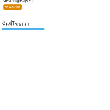
ททท.กาญจนบุรี ขอ...
ข่าวท่องเที่ยว
พื้นที่โฆษณา