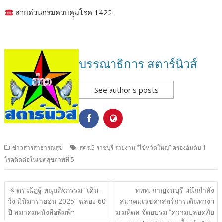
สายด่วนกรมควบคุมโรค 1422
บรรณาธิการ สตาร์นิวส์
See author's posts
ข่าวสารสาธารณสุข
สคร.5 ราชบุรี รายงาน “ไข้หวัดใหญ่” ครองอันดับ 1
โรคติดต่อในเขตสุขภาพที่ 5
แนะแนว
ดร.ณัฏฐ์ หนุนกิจกรรม “เดิน-
ททท. กาญจนบุรี ผนึกกำลัง
เรื่อง
วิ่ง มินิมาราธอน 2025” ฉลอง 60
สมาคมเวชศาสตร์การเดินทางฯ
ปี สมาคมหนังสือพิมพ์ฯ
ม.มหิดล จัดอบรม “ความปลอดภัย