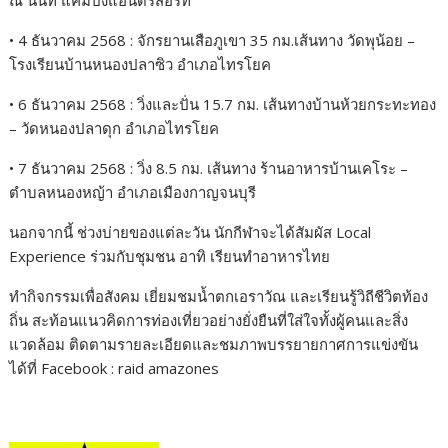
ณ นนท์ แค้มปิ้งแอนด์รีสอร์ท
• 4 ธันวาคม 2568 : จักรยานเสือภูเขา 35 กม.เส้นทาง วัดพุน้อย –
โรงเรียนบ้านหนองปลาซิว อำเภอไทรโยค
• 6 ธันวาคม 2568 : วิ่งและปั่น 15.7 กม. เส้นทางบ้านห้วยกระทะทอง
– วัดหนองปลาดุก อำเภอไทรโยค
• 7 ธันวาคม 2568 : วิ่ง 8.5 กม. เส้นทาง ร้านอาหารบ้านเคโระ –
ตำบลหนองหญ้า อำเภอเมืองกาญจนบุรี
นอกจากนี้ ช่วงบ่ายของแต่ละวัน นักกีฬาจะได้สัมผัส Local
Experience ร่วมกับชุมชน อาทิ เรียนทำอาหารไทย
ทำกิจกรรมเพื่อสังคม เยี่ยมชมน้ำตกเอราวัณ และเรียนรู้วิถีชีวิตท้อง
ถิ่น สะท้อนแนวคิดการท่องเที่ยวอย่างยั่งยืนที่ใส่ใจทั้งผู้คนและสิ่ง
แวดล้อม ติดตามรายละเอียดและชมภาพบรรยายกาศการแข่งขัน
ได้ที่ Facebook : raid amazones