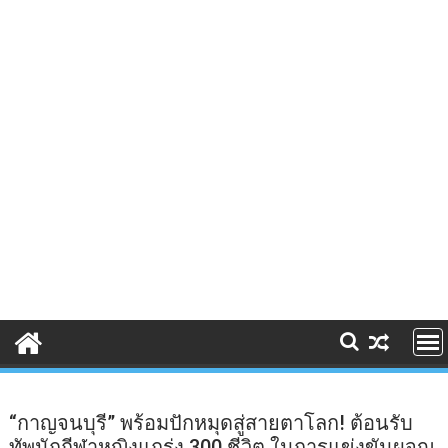
“กาญจนบุรี” พร้อมปักหมุดสู่สายตาโลก! ต้อนรับ
ทัพนักกีฬาหญิงแกร่ง 300 ชีวิต ในการแข่งขันผจญ