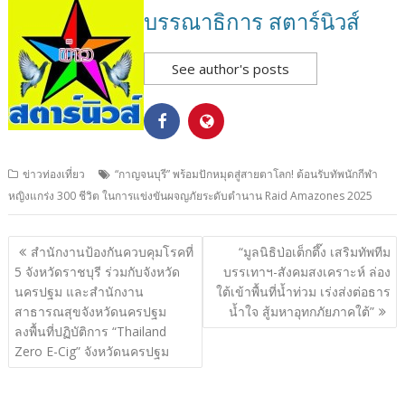
บรรณาธิการ สตาร์นิวส์
See author's posts
ข่าวท่องเที่ยว
“กาญจนบุรี” พร้อมปักหมุดสู่สายตาโลก! ต้อนรับทัพนักกีฬา
หญิงแกร่ง 300 ชีวิต ในการแข่งขันผจญภัยระดับตำนาน Raid Amazones 2025
แนะแนว
สำนักงานป้องกันควบคุมโรคที่
“มูลนิธิป่อเต็กตึ๊ง เสริมทัพทีม
เรื่อง
5 จังหวัดราชบุรี ร่วมกับจังหวัด
บรรเทาฯ-สังคมสงเคราะห์ ล่อง
นครปฐม และสำนักงาน
ใต้เข้าพื้นที่น้ำท่วม เร่งส่งต่อธาร
สาธารณสุขจังหวัดนครปฐม
น้ำใจ สู้มหาอุทกภัยภาคใต้”
ลงพื้นที่ปฏิบัติการ “Thailand
Zero E-Cig” จังหวัดนครปฐม