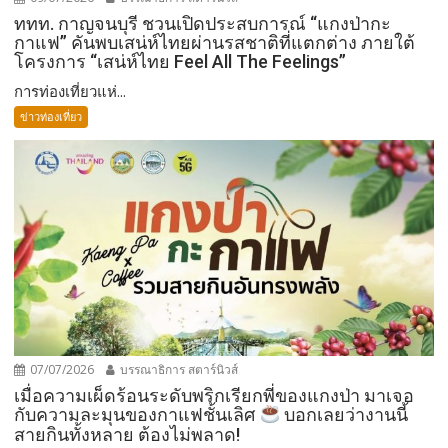
ททท. กาญจนบุรี ชวนเปิดประสบการณ์ “แกงป่ากะ
กาแฟ” คันพบเสน่ห์ไทยผ่านรสชาติที่แตกต่าง ภายใต้
โครงการ “เสน่ห์ไทย Feel All The Feelings”
การท่องเที่ยวแห่...
ข่าวท่องเที่ยว
07/07/2026
บรรณาธิการ สตาร์นิวส์
เมื่อความเผ็ดร้อนระดับพริกเรียกพี่ของแกงป่า มาเจอ
กับความละมุนของกาแฟชั้นเลิศ
บอกเลยว่างานนี้
สายกินทั้งหลาย ต้องไม่พลาด!