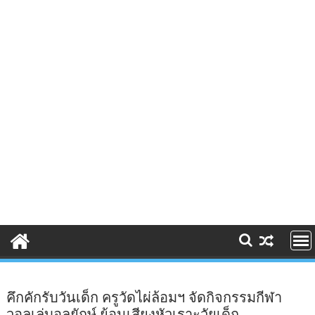
คึกคักรับวันเด็ก ครูวัดไผ่ล้อมฯ จัดกิจกรรมกีฬา
วอลเล่บอลยักษ์ ย้อนเสียงหัวเราะวัยเด็ก