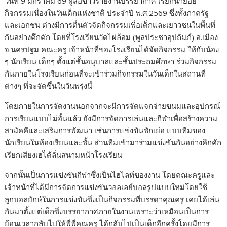
วันที่ 9 มกราคม 69 ผู้สื่อข่าวรายงานบรรยากาศ เรียกน้ำย่อย
กิจกรรมเนื่องในวันเด็กแห่งชาติ ประจำปี พ.ศ.2569 ซึ่งทั้งภาครัฐ
และเอกชน ต่างมีการตื่นตัวจัดกิจกรรมเพื่อเด็กและเยาวชนในพื้นที่
กันอย่างคึกคัก โดยที่โรงเรียนวัดไผ่ล้อม (พูลประชาอุปถัมภ์) อ.เมือง
จ.นครปฐม คณะครู เจ้าหน้าที่ของโรงเรียนได้จัดกิจกรรม ให้กับน้อง
ๆ นักเรียน เด็กๆ ตั้งแต่ชั้นอนุบาลและชั้นประถมศึกษา ร่วมกิจกรรม
กันภายในโรงเรียนก่อนที่จะเข้าร่วมกิจกรรมในวันเด็กในสถานที่
ต่างๆ ที่จะจัดขึ้นในวันพรุ่งนี้
โดยภายในการจัดงานนอกจากจะมีการจัดแจกจ่ายขนมและอุปกรณ์
การเรียนแบบไม่อั้นแล้ว ยังมีการจัดการเล่นและกีฬาเพื่อสร้างความ
สามัคคีและเสริมการพัฒนา เช่นการแข่งขันชักเย่อ แบบทีมของ
นักเรียนในห้องเรียนและชั้น ส่วนทีมเข้ามาร่วมแข่งขันกันอย่างคึกคัก
เรียกเสียงเฮได้ลั่นสนามหน้าโรงเรียน
จากนั้นเป็นการแข่งขันกีฬาซึ่งเป็นไฮไลท์ของงาน โดยคณะครูและ
เจ้าหน้าที่ได้มีการจัดการแข่งขันวอลเลย์บอลรูปแบบใหม่โดยใช้
ลูกบอลยักษ์ในการแข่งขันซึ่งเป็นกิจกรรมที่บรรดาคุณครู เคยได้เล่น
กันมาตั้งแต่เด็กซึ่งบรรยากาศภายในงานเพราะว่าเหมือนเป็นการ
ย้อนเวลากลับไปให้พี่พี่คุณครู ได้กลับไปเป็นเด็กอีกครั้งโดยมีการ