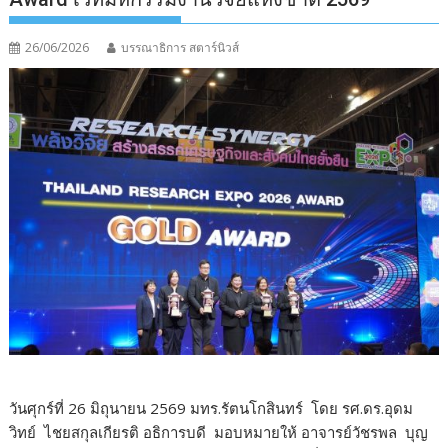
26/06/2026
บรรณาธิการ สตาร์นิวส์
วันศุกร์ที่ 26 มิถุนายน 2569 มทร.รัตนโกสินทร์
โดย รศ.ดร.อุดม
วิทย์
ไชยสกุลเกียรติ อธิการบดี
มอบหมายให้ อาจารย์วัชรพล
บุญ