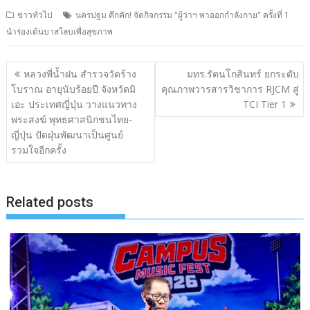
ข่าวทั่วไป
นครปฐม คึกคัก! จัดกิจกรรม "ผู้ว่าฯ พาออกกำลังกาย" ครั้งที่ 1
นำร่องเต้นบาสโลบเพื่อสุขภาพ
แนะแนว
หลวงพี่น้ำฝน สำรวจวัดร้าง
มทร.รัตนโกสินทร์ ยกระดับ
เรื่อง
โบราณ อายุนับร้อยปี จังหวัดมิ
คุณภาพวารสารวิชาการ RJCM สู่
เอะ ประเทศญี่ปุ่น วางแนวทาง
TCI Tier 1
พระสงฆ์ พุทธศาสนิกชนไทย-
ญี่ปุ่น ปัดฝุ่นพัฒนาเป็นศูนย์
รวมใจอีกครั้ง
Related posts