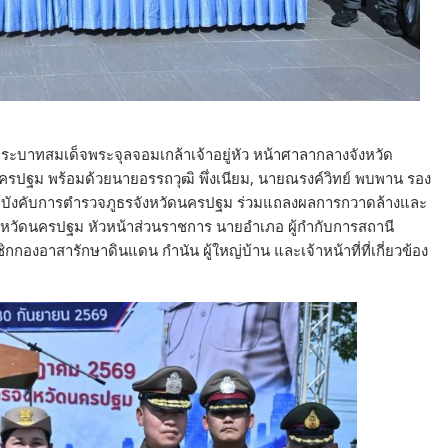
พระบาทสมเด็จพระจุลจอมเกล้าเจ้าอยู่หัว หน้าศาลากลางจังหวัด
รปฐม พร้อมด้วยนายอรรถวุฒิ พึ่งเนียม, นายณรงค์วิทย์ พบพาน รอง
์ ผู้บังคับการตำรวจภูธรจังหวัดนครปฐม ร่วมแถลงผลการกวาดล้างและ
งหวัดนครปฐม หัวหน้าส่วนราชการ นายอำเภอ ผู้กำกับการสถานี
กองอาสารักษาดินแดน กำนัน ผู้ใหญ่บ้าน และเจ้าหน้าที่ที่เกี่ยวข้อง