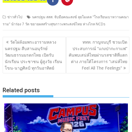
ข่าวทั่วไป
นครปฐม สสส. จับมือคณะสงฆ์ ลุยโมเดล "โรงเรียนเบาหวานคณา
ราม" นำร่อง 7 วัด ขยายผลสร้างสุขภาวะพระสงฆ์ไทย ห่างไกล NCDs
แนะแนว
วัดไผ่ล้อมพระอารามหลวง
ททท. กาญจนบุรี ชวนเปิด
เรื่อง
นครปฐม สืบสานอนุรักษ์
ประสบการณ์ “แกงป่ากะกาแฟ”
วัฒนธรรมมรดกไทย เปิดรับ
คันพบเสน่ห์ไทยผ่านรสชาติที่แตก
นักเรียน ประชาชน ผู้สูงวัย เรียน
ต่าง ภายใต้โครงการ “เสน่ห์ไทย
โขน-นาฏศิลป์ ทุกวันอาทิตย์
Feel All The Feelings”
Related posts