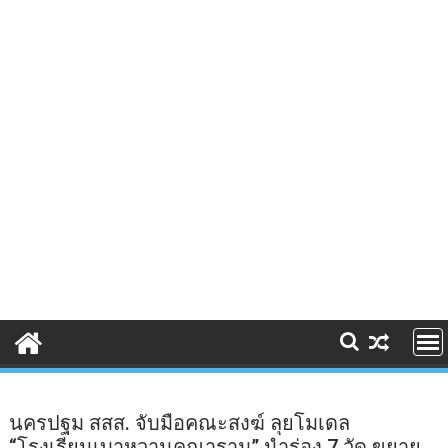
นครปฐม สสส. จับมือคณะสงฆ์ ลุยโมเดล
“โรงเรียนเบาหวานคณาราม” นำร่อง 7 วัด ขยาย