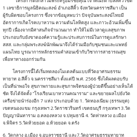
โครงการดังกล่าวมีพระครูอมรชัยคุณ เจ้าคณะตำบลสีคิ้ว เขต
1 เลขาธิการมูลนิธิคณะสงฆ์ อำเภอสีคิ้ว จังหวัดนครราชสีมา เป็น
ผู้รับผิดชอบโครงการ ซึ่งจากข้อมูลพบว่า ปัจจุบันพระสงฆ์ไทยมี
อัตราการเกิดโรคเบาหวาน ความดันโลหิตสูง และภาวะอ้วนเพิ่มขึ้น
ทุกปี เนื่องจากมีศาสนกิจจำนวนมาก ทำให้ไม่มีเวลาดูแลสุขภาพ
ประกอบกับยังขาดองค์ความรู้และประสบการณ์ในการดูแลรักษา
สสส. และกลุ่มพระสงฆ์นักพัฒนาจึงได้ร่วมมือกับชุมชนและแพทย์
แผนไทย บูรณาการหลักธรรมคำสอนเข้ากับวิชาการสาธารณสุข
เพื่อหาทางออกร่วมกัน
โครงการนี้ได้เริ่มทดลองโมเดลต้นแบบที่วัดอาศรมธรรม
ทายาท อ.สีคิ้ว จ.นครราชสีมา ตั้งแต่ปี พ.ศ. 2566 ซึ่งได้ผลตอบรับ
เป็นที่น่าพอใจ สุขภาพกายและสุขภาพจิตของผู้ป่วยดีขึ้นอย่างเห็นได้
ชัด จึงได้จัดตั้ง “โรงเรียนเบาหวานคณาราม” และขยายผลไปยังวัด
เครือข่ายนำร่องอีก 7 แห่ง ประกอบด้วย 1. วัดทองเนียม (ธรรมยุต)
เขตหนองแขม กรุงเทพฯ 2.วัดราชวรินทร์ เขตธนบุรี กรุงเทพฯ 3.วัด
ปัญญานันทาราม อ.คลองหลวง จ.ปทุมธานี 4. วัดท่าหลวง อ.เมือง
จ.พิจิตร 5.วัดห้วยยอด อ.ห้วยยอด จ.ตรัง
6. วัดกลาง อ.เมือง จ.อุบลราชธานี และ7.วัดอาศรมธรรมทายาท