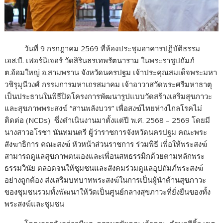
วันที่ 9 กรกฎาคม 2569 ที่ห้องประชุมอาคารปฏิบัติธรรม
เอส.บี. เฟอร์นิเจอร์ วัดสิรินธรเทพรัตนาราม ในพระราชูปถัมภ์
ต.อ้อมใหญ่ อ.สามพราน จังหวัดนครปฐม เจ้าประคุณสมเด็จพระมหา
วชิรุมุนีวงศ์ กรรมการมหาเถรสมาคม เจ้าอาวาสวัดพระศรีมหาธาตุ
เป็นประธานในพิธีปิดโครงการพัฒนารูปแบบวัดสร้างเสริมสุขภาวะ
และสุขภาพพระสงฆ์ “สานพลังบวร” เพื่อสงฆ์ไทยห่างไกลโรคไม่
ติดต่อ (NCDs)
ซึ่งดำเนินงานมาตั้งแต่ปี พ.ศ. 2568 – 2569 โดยมี
นางสาวอโรชา นันทมนตรี ผู้ว่าราชการจังหวัดนครปฐม คณะพระ
สังฆาธิการ คณะสงฆ์ หัวหน้าส่วนราชการ ร่วมพิธี เพื่อให้พระสงฆ์
สามารถดูแลสุขภาพตนเองและเพื่อนสหธรรมิกด้วยตามหลักพระ
ธรรมวินัย ตลอดจนให้ชุมชนและสังคมร่วมดูแลอุปถัมภ์พระสงฆ์
อย่างถูกต้อง ส่งเสริมบทบาทพระสงฆ์ในการเป็นผู้นำด้านสุขภาวะ
ของชุมชนรวมทั้งพัฒนาให้วัดเป็นศูนย์กลางสุขภาวะที่ยั่งยืนของทั้ง
พระสงฆ์และชุมชน