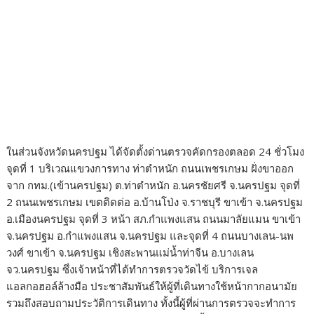
ในส่วนจังหวัดนครปฐม ได้จัดตั้งด่านตรวจคัดกรองตลอด 24 ชั่วโมง
จุดที่ 1 บริเวณแขวงการทาง ท่าตำหนัก ถนนเพชรเกษม ฝั่งขาออก
จาก กทม.(เข้านครปฐม) ต.ท่าตำหนัก อ.นครชัยศรี จ.นครปฐม จุดที่
2 ถนนเพชรเกษม เขตติดต่อ อ.บ้านโป่ง จ.ราชบุรี ขาเข้า จ.นครปฐม
อ.เมืองนครปฐม จุดที่ 3 หน้า สภ.กำแพงแสน ถนนมาลัยแมน ขาเข้า
จ.นครปฐม อ.กำแพงแสน จ.นครปฐม และจุดที่ 4 ถนนบางเลน-นพ
วงศ์ ขาเข้า จ.นครปฐม เชิงสะพานแม่น้ำท่าจีน อ.บางเลน
จว.นครปฐม ซึ่งเจ้าหน้าที่ได้ทำการตรวจวัดไข้ บริการเจล
แอลกอฮอล์ล้างมือ ประชาสัมพันธ์ให้ผู้ที่เดินทางใช้หน้ากากอนามัย
รวมถึงสอบถามประวัติการเดินทาง ทั้งนี้ผู้ที่ผ่านการตรวจจะทำการ