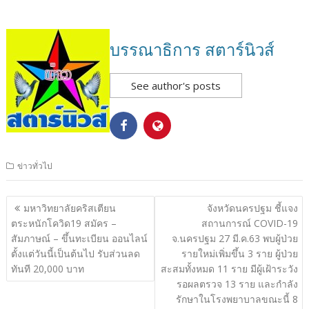
บรรณาธิการ สตาร์นิวส์
See author's posts
ข่าวทั่วไป
แนะแนว
มหาวิทยาลัยคริสเตียน
จังหวัดนครปฐม ชี้แจง
เรื่อง
ตระหนักโควิด19 สมัคร –
สถานการณ์ COVID-19
สัมภาษณ์ – ขึ้นทะเบียน ออนไลน์
จ.นครปฐม 27 มี.ค.63 พบผู้ป่วย
ตั้งแต่วันนี้เป็นต้นไป รับส่วนลด
รายใหม่เพิ่มขึ้น 3 ราย ผู้ป่วย
ทันที 20,000 บาท
สะสมทั้งหมด 11 ราย มีผู้เฝ้าระวัง
รอผลตรวจ 13 ราย และกำลัง
รักษาในโรงพยาบาลขณะนี้ 8