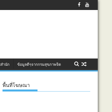
เสาเอก–เสาโท ยกระดับทักษะผู้ต้องขัง สู่การพัฒนาอาชีพอย่างยั่งยืน โด
สำนัก
ข้อมูลดีๆจากกรมสุขภาพจิต
พื้นที่โฆษณา