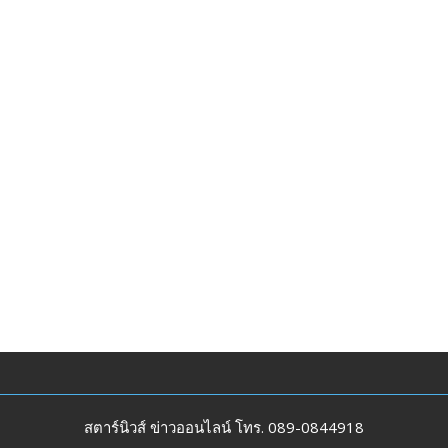
สตาร์นิวส์ ข่าวออนไลน์ โทร. 089-0844918