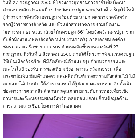
วันที่
27
กรกฎาคม
2566
ที่โครงการอุทยานการอาชีพชัยพัฒนา
ตำบลบ่อพลับ
อำเภอเมือง
จังหวัดนครปฐม
นายสุรศักดิ์
เจริญศิริโชติ
ผู้ว่าราชการจังหวัดนครปฐม
พร้อมด้วย
นายกเหล่ากาชาดจังหวัด
รองผู้ว่าราชการจังหวัด
และหัวหน้าส่วนราชการ
ร่วมเปิดงาน
“
มหกรรมเกษตรและกล้วยไม้นครปฐม
66”
โดยจังหวัดนครปฐม
ร่วม
กับ
สำนักงานเกษตรจังหวัด
หน่วยงานภาครัฐ
ภาคเอกชน
องค์กร
ชมรม
และเครือข่ายเกษตรกร
กำหนดจัดขึ้นระหว่างวันที่
27
กรกฎาคม
ถึงวันที่
2
สิงหาคม
2566
ภายใต้โครงการพัฒนานครปฐม
ให้เป็นเมืองอัจฉริยะ
ที่มีอัตลักษณ์ด้านแปรรูปด้วยนวัตกรรมและ
เทคโนโลยี
รองรับการท่องเที่ยวเชิงอาหารและวัฒนธรรม
เพื่อ
ประชาสัมพันธ์สินค้าเกษตร
และผลิตภัณฑ์เกษตร
รวมถึงกล้วยไม้
ไม้
ดอกและไม้ประดับ
ให้สาธารณชนได้รู้จักอย่างแพร่หลาย
อีกทั้งเพิ่ม
ช่องทางการตลาดสินค้าเกษตรคุณภาพ
ยกระดับการท่องเที่ยวเชิง
อาหารและวัฒนธรรมของจังหวัด
ตลอดจนแลกเปลี่ยนข้อมูลด้าน
การตลาดและเชื่อมโยงการค้าในอนาคต