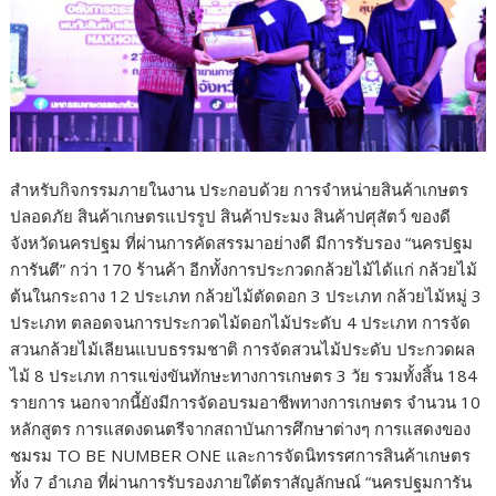
สำหรับกิจกรรมภายในงาน
ประกอบด้วย
การจำหน่ายสินค้าเกษตร
ปลอดภัย
สินค้าเกษตรแปรรูป
สินค้าประมง
สินค้าปศุสัตว์
ของดี
จังหวัดนครปฐม
ที่ผ่านการคัดสรรมาอย่างดี
มีการรับรอง
“
นครปฐม
การันตี
”
กว่า
170
ร้านค้า
อีกทั้งการประกวดกล้วยไม้
ได้แก่
กล้วยไม้
ต้นในกระถาง
12
ประเภท
กล้วยไม้ตัดดอก
3
ประเภท
กล้วยไม้หมู่
3
ประเภท
ตลอดจนการประกวดไม้ดอกไม้ประดับ
4
ประเภท
การจัด
สวนกล้วยไม้เลียนแบบธรรมชาติ
การจัดสวนไม้ประดับ
ประกวดผล
ไม้
8
ประเภท
การแข่งขันทักษะทางการเกษตร
3
วัย
รวมทั้งสิ้น
184
รายการ
นอกจากนี้ยังมีการจัดอบรมอาชีพทางการเกษตร
จำนวน
10
หลักสูตร
การแสดงดนตรีจากสถาบันการศึกษาต่างๆ
การแสดงของ
ชมรม
TO BE NUMBER ONE
และการจัดนิทรรศการสินค้าเกษตร
ทั้ง
7
อำเภอ
ที่ผ่านการรับรองภายใต้ตราสัญลักษณ์
“
นครปฐมการัน