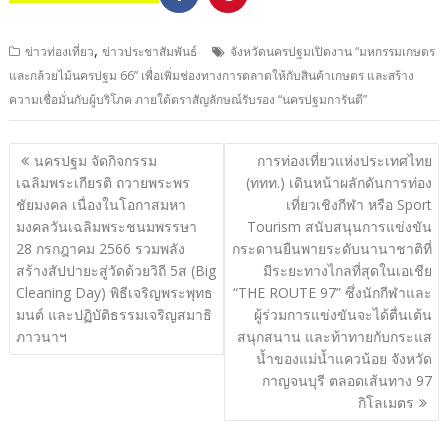
,
ข่าวท่องเที่ยว
ข่าวประชาสัมพันธ์
จังหวัดนครปฐมเปิดงาน “มหกรรมเกษตร
และกล้วยไม้นครปฐม 66” เพื่อเพิ่มช่องทางการตลาดให้กับสินค้าเกษตร และสร้าง
ความเชื่อมั่นกับผู้บริโภค ภายใต้ตราสัญลักษณ์รับรอง “นครปฐมการันตี”
แนะแนว
นครปฐม จัดกิจกรรม
การท่องเที่ยวแห่งประเทศไทย
เรื่อง
เฉลิมพระเกียรติ ถวายพระพร
(ททท.) เดินหน้าผลักดันการท่อง
ชัยมงคล เนื่องในโอกาสมหา
เที่ยวเชิงกีฬา หรือ Sport
มงคลวันเฉลิมพระชนมพรรษา
Tourism สนับสนุนการแข่งขัน
28 กรกฎาคม 2566 รวมพลัง
กระดานยืนพายระดับนานาชาติที่
สร้างสัปปายะสู่วัดด้วยวิถี 5ส (Big
มีระยะทางไกลที่สุดในเอเชีย
Cleaning Day) พิธีเจริญพระพุทธ
“THE ROUTE 97” ซึ่งนักกีฬาและ
มนต์ และปฏิบัติธรรมเจริญสมาธิ
ผู้ร่วมการแข่งขันจะได้ตื่นเต้น
ภาวนาฯ
สนุกสนาน และท้าทายกับกระแส
น้ำของแม่น้ำแควน้อย จังหวัด
กาญจนบุรี ตลอดเส้นทาง 97
กิโลเมตร