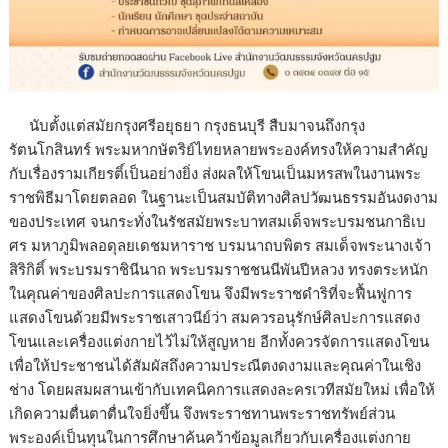
นับตั้งแต่สมัยกรุงศรีอยุธยา กรุงธนบุรี สืบมาจนถึงกรุง
รัตนโกสินทร์ พระมหากษัตริย์ไทยหลายพระองค์ทรงให้ความสำคัญ
กับเรื่องรามเกียรติ์เป็นอย่างยิ่ง ส่งผลให้โขนเป็นมหรสพในงานพระ
ราชพิธีมาโดยตลอด ในฐานะเป็นสมบัติทางศิลปวัฒนธรรมอันงดงาม
ของประเทศ จนกระทั่งในรัชสมัยพระบาทสมเด็จพระบรมชนกาธิเบ
ศร มหาภูมิพลอดุลยเดชมหาราช บรมนาถบพิตร สมเด็จพระนางเจ้า
สิริกิติ์ พระบรมราชินีนาถ พระบรมราชชนนีพันปีหลวง ทรงตระหนัก
ในคุณค่าของศิลปะการแสดงโขน จึงมีพระราชดำริที่จะฟื้นฟูการ
แสดงโขนด้วยมีพระราชเสาวนีย์ว่า สมควรอนุรักษ์ศิลปะการแสดง
โขนและเครื่องแต่งกายไว้ไม่ให้สูญหาย อีกทั้งควรจัดการแสดงโขน
เพื่อให้ประชาชนได้สัมผัสถึงความประณีตงดงามและคุณค่าในเชิง
ช่าง โดยผสมผสานเข้ากับเทคนิคการแสดงละครเวทีสมัยใหม่ เพื่อให้
เกิดความตื่นตาตื่นใจยิ่งขึ้น จึงพระราชทานพระราชทรัพย์ส่วน
พระองค์เป็นทุนในการศึกษาค้นคว้าข้อมูลเกี่ยวกับเครื่องแต่งกาย