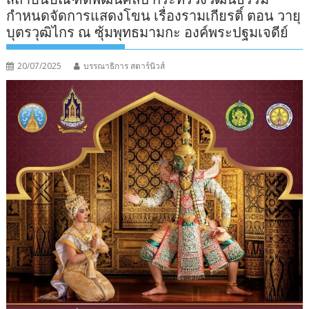
กำหนดจัดการแสดงโขน เรื่องรามเกียรติ์ ตอน วายุ
บุตรวุฒิไกร ณ ซุ้มพุทธมามกะ องค์พระปฐมเจดีย์
20/07/2025
บรรณาธิการ สตาร์นิวส์