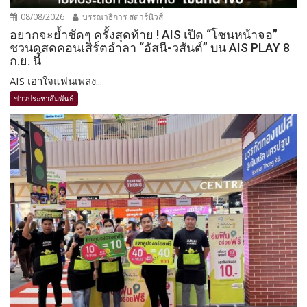
08/08/2026
บรรณาธิการ สตาร์นิวส์
อยากจะย้ำชัดๆ ครั้งสุดท้าย ! AIS เปิด “โซนหน้าจอ”
ชวนดูสดคอนเสิร์ตอำลา “อัสนี-วสันต์” บน AIS PLAY 8
ก.ย. นี้
AIS เอาใจแฟนเพลง...
ข่าวประชาสัมพันธ์