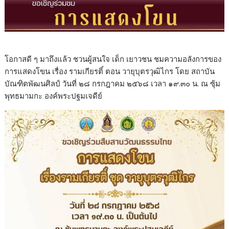
โอกาสดี ๆ มาถึงแล้ว ชวนผู้สนใจ เด็ก เยาวชน ชมความอลังการของ
การแสดงโขน เรื่อง รามเกียรติ์ ตอน วายุบุตรวุฒิไกร โดย สถาบัน
บัณฑิตพัฒนศิลป์ วันที่ ๒๘ กรกฎาคม ๒๕๖๘ เวลา ๑๙.๓๐ น. ณ ซุ้ม
พุทธมามกะ องค์พระปฐมเจดีย์