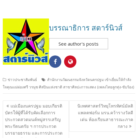
บรรณาธิการ สตาร์นิวส์
See author's posts
ข่าวประชาสัมพันธ์
สำนักงานวัฒนธรรมจังหวัดนครปฐม เข้าเยี่ยมให้กำลัง
ใจคุณแม่ผ่องศรี วรนุช ศิลปินแห่งชาติ สาขาศิลปะการแสดง (เพลงไทยลูกทุ่ง-ขับร้อง)
แนะแนว
แม่เมืองนครปฐม มอบเกียรติ
นิเทศศาสตร์วิทยุโทรทัศน์มัลติ
เรื่อง
บัตรให้ผู้ที่ได้รับคัดเลือกการ
แพลตฟอร์ม มรน.คว้ารางวัลดี
ประกวดสวดมนต์หมู่สรรเสริญ
เด่น ห้องเรียนสาธารณะภาค
พระรัตนตรัย ฯ การประกวด
กลาง
บรรยายธรรม และการประกวด