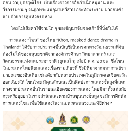
ตอน วายุบุตรวุฒิไกร
เป็นเรื่องราวการถือกำเนิดหนุมาน และ
วีรกรรมซน ๆ จนถูกพระแม่อุมาเทวีสาป กระทั่งพระราม มาถอนคำ
สาปด้วยการลูบหัวจรดหาง
โดยไม่เสียค่าใช้จ่ายใด ๆ ขอเชิญมาจับจองเก้าอี้ที่นั่งกันได้
การแสดง “โขน” ของไทย “Khon, masked dance drama in
Thailand” ได้รับการประกาศขึ้นบัญชีเป็นมรดกทางวัฒนธรรมที่จับ
ต้องไม่ได้ของมนุษยชาติจากองค์การศึกษา วิทยาศาสตร์ และ
วัฒนธรรมแห่งสหประชาชาติ (ยูเนสโก) เมื่อปี พ.ศ. ๒๕๖๑
ซึ่งโขน
ในประเทศไทยนิยมแสดงเรื่องรามเกียรติ์ ซึ่งมีที่มาจากมหากาพย์รา
มายณะของอินเดีย เช่นเดียวกับหลายประเทศในภูมิภาคเอเชียตะวัน
ออกเฉียงใต้ โขนไทย มีคุณลักษณะเป็นศิลปะการแสดงชั้นสูงที่แตก
ต่างจากประเทศอื่นในรายละเอียดของการแสดง โดยมีมาตั้งแต่สมัย
กรุงศรีอยุธยาในราชสำนักและตามบ้านขุนนางชั้นสูง จะมีการฝึกหัด
การแสดงโขน เพื่อใช้แสดงในงานมหรสพหลวงและพิธีต่าง ๆ