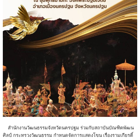
สำนักงานวัฒนธรรมจังหวัดนครปฐม ร่วมกับสถาบันบัณฑิตพัฒน
ศิลป์ กระทรวงวัฒนธรรม กำหนดจัดการแสดงโขน เรื่องรามเกียรติ์