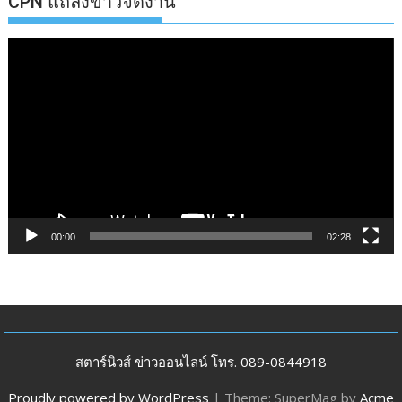
CPN แถลงข่าวจัดงาน
ตัว
เล่น
ไฟล์
วิดีโอ
00:00
02:28
สตาร์นิวส์ ข่าวออนไลน์ โทร. 089-0844918
Proudly powered by WordPress
|
Theme: SuperMag by
Acme