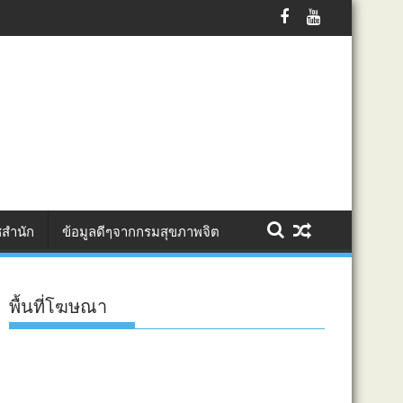
เสาเอก–เสาโท ยกระดับทักษะผู้ต้องขัง สู่การพัฒนาอาชีพอย่างยั่งยืน โด
สำนัก
ข้อมูลดีๆจากกรมสุขภาพจิต
พื้นที่โฆษณา