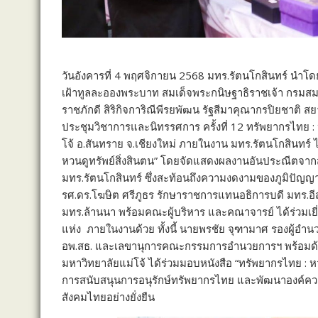
วันอังคารที่ 4 พฤศจิกายน 2568 มทร.รัตนโกสินทร์ นำโดย
เฝ้าทูลละอองพระบาท สมเด็จพระกนิษฐาธิราชเจ้า กรมสม
ราชภักดี สิริกิจการิณีพีรยพัฒน รัฐสีมาคุณากรปิยชาติ
ประชุมวิชาการและนิทรรศการ ครั้งที่ 12 ทรัพยากรไทย : ห
โจ้ อ.สันทราย จ.เชียงใหม่ ภายในงาน มทร.รัตนโกสินทร์
หวนดูทรัพย์สิ่งสินตน” โดยจัดแสดงผลงานอันประณีตจาก
มทร.รัตนโกสินทร์ ซึ่งสะท้อนถึงความงดงามของภูมิปัญ
รศ.ดร.โฆษิต ศรีภูธร รักษาราชการแทนอธิการบดี มทร.อี
มทร.ล้านนา พร้อมคณะผู้บริหาร และคณาจารย์ ได้ร่วมเ
แห่ง
ภายในงานด้วย ทั้งนี้ นายพรชัย จุฑามาศ รองผู้อำนว
อพ.สธ. และเลขานุการคณะกรรมการอำนวยการฯ พร้อมด้วย 
มหาวิทยาลัยแม่โจ้ ได้ร่วมมอบหนังสือ “ทรัพยากรไทย : หวนด
การสนับสนุนการอนุรักษ์ทรัพยากรไทย และพัฒนาองค์ความร
สังคมไทยอย่างยั่งยืน