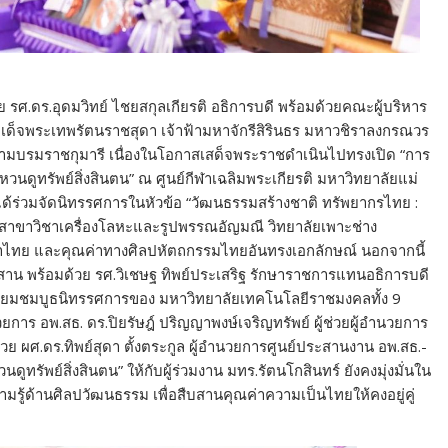
 รศ.ดร.อุดมวิทย์ ไชยสกุลเกียรติ อธิการบดี พร้อมด้วยคณะผู้บริหาร
เด็จพระเทพรัตนราชสุดา เจ้าฟ้ามหาจักรีสิรินธร มหาวชิราลงกรณวร
 สยามบรมราชกุมารี เนื่องในโอกาสเสด็จพระราชดำเนินไปทรงเปิด “การ
วนดูทรัพย์สิ่งสินตน” ณ ศูนย์กีฬาเฉลิมพระเกียรติ มหาวิทยาลัยแม่
 ได้ร่วมจัดนิทรรศการในหัวข้อ “วัฒนธรรมสร้างชาติ ทรัพยากรไทย :
สาขาวิชาเครื่องโลหะและรูปพรรณอัญมณี วิทยาลัยเพาะช่าง
ญาไทย และคุณค่าทางศิลปหัตถกรรมไทยอันทรงเอกลักษณ์ นอกจากนี้
สาน พร้อมด้วย รศ.วิเชษฐ ทิพย์ประเสริฐ รักษาราชการแทนอธิการบดี
ยี่ยมชมบูธนิทรรศการของ มหาวิทยาลัยเทคโนโลยีราชมงคลทั้ง 9
ยการ อพ.สธ. ดร.ปิยรัษฎ์ ปริญญาพงษ์เจริญทรัพย์ ผู้ช่วยผู้อำนวยการ
ผศ.ดร.ทิพย์สุดา ตั้งตระกูล ผู้อำนวยการศูนย์ประสานงาน อพ.สธ.-
ูทรัพย์สิ่งสินตน” ให้กับผู้ร่วมงาน มทร.รัตนโกสินทร์ ยังคงมุ่งมั่นใน
ู้ด้านศิลปวัฒนธรรม เพื่อสืบสานคุณค่าความเป็นไทยให้คงอยู่คู่