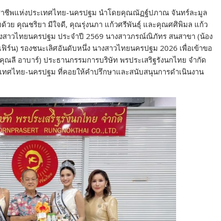
ะวิชาชีพแห่งประเทศไทย-นครปฐม นำโดยคุณณัฏฐ์ปภาณ จันทร์ละมูล
ุณชริยา มีใจดี, คุณรุ่งนภา แก้วศรีพันธุ์ และคุณศศิพิมล แก้ว
นางสาวไทยนครปฐม ประจำปี 2569 นางสาวภรณ์ณิภัทร สนสาขา (น้อง
ิร์น) รองชนะเลิศอันดับหนึ่ง นางสาวไทยนครปฐม 2026 เพื่อเข้าขอ
(คุณลี อาบาร์) ประธานกรรมการบริษัท พรประเสริฐรังนกไทย จำกัด
ระเทศไทย-นครปฐม ที่คอยให้คำปรึกษาและสนับสนุนการดำเนินงาน