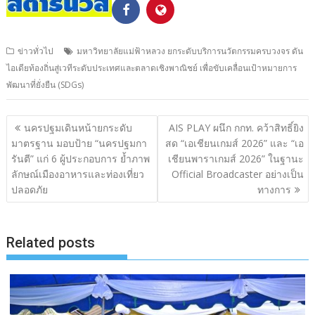
ข่าวทั่วไป
มหาวิทยาลัยแม่ฟ้าหลวง ยกระดับบริการนวัตกรรมครบวงจร ดัน
ไอเดียท้องถิ่นสู่เวทีระดับประเทศและตลาดเชิงพาณิชย์ เพื่อขับเคลื่อนเป้าหมายการ
พัฒนาที่ยั่งยืน (SDGs)
แนะแนว
นครปฐมเดินหน้ายกระดับ
AIS PLAY ผนึก กกท. คว้าสิทธิ์ยิง
เรื่อง
มาตรฐาน มอบป้าย “นครปฐมกา
สด “เอเชียนเกมส์ 2026” และ “เอ
รันตี” แก่ 6 ผู้ประกอบการ ย้ำภาพ
เชียนพาราเกมส์ 2026” ในฐานะ
ลักษณ์เมืองอาหารและท่องเที่ยว
Official Broadcaster อย่างเป็น
ปลอดภัย
ทางการ
Related posts