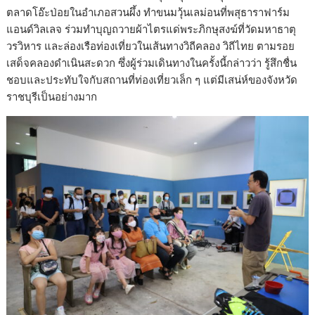
ตลาดโอ๊ะป่อยในอำเภอสวนผึ้ง ทำขนมวุ้นเลม่อนที่พสุธาราฟาร์ม
แอนด์วิลเลจ ร่วมทำบุญถวายผ้าไตรแด่พระภิกษุสงฆ์ที่วัดมหาธาตุ
วรวิหาร และล่องเรือท่องเที่ยวในเส้นทางวิถีคลอง วิถีไทย ตามรอย
เสด็จคลองดำเนินสะดวก ซึ่งผู้ร่วมเดินทางในครั้งนี้กล่าวว่า รู้สึกชื่น
ชอบและประทับใจกับสถานที่ท่องเที่ยวเล็ก ๆ แต่มีเสน่ห์ของจังหวัด
ราชบุรีเป็นอย่างมาก