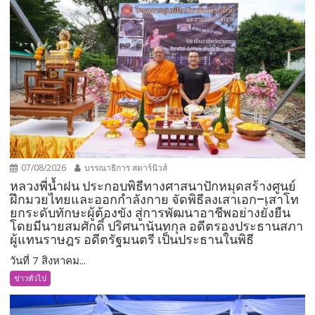
07/08/2026
บรรณาธิการ สตาร์นิวส์
หลวงพี่น้ำฝน ประกอบพิธีทางศาสนาปักหมุดสร้างศูนย์
ฝึกมวยไทยและออกกำลังกาย จัดพิธีลงเสาเอก–เสาโท
ยกระดับทักษะผู้ต้องขัง สู่การพัฒนาอาชีพอย่างยั่งยืน
โดยมีนายสมศักดิ์ ปริศนานันทกุล อดีตรองประธานสภา
ผู้แทนราษฎร อดีตรัฐมนตรี เป็นประธานในพิธี
วันที่ 7 สิงหาคม...
ข่าวทั่วไป