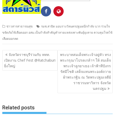
ข่าวสารสาธารณสุข
รมช.สาธิต มอบรางวัลนครปฐมผนึกกำลัง บวร ร่วมใจ
ขจัดภัยไข้เลือดออก อสม.เป็นกำลังสำคัญทำลายแหล่งเพาะพันธุ์ยุงลาย ควบคุมโรคไข้
เลือดออกลด
แนะแนว
จังหวัดราชบุรีร่วมกับ ททท.
พระบาทสมเด็จพระเจ้าอยู่หัว ทรง
เรื่อง
เปิดงาน Chef Fest @Ratchaburi
พระกรุณาโปรดเกล้าฯ ให้ สมเด็จ
ยิ่งใหญ่
พระเจ้าลูกยาเธอ เจ้าฟ้าทีปังกร
รัศมีโชติ เสด็จแทนพระองค์ถวาย
ผ้าพระกฐิน ณ วัดพระปฐมเจดีย์
ราชวรมหาวิหาร จังหวัด
นครปฐม
Related posts