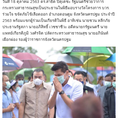
วันที่ 18 ตุลาคม 2563 ดร.สาธิต ปิตุเตชะ รัฐมนตรีช่วยว่าการ
กระทรวงสาธารณสุขเป็นประธานในพิธีมอบรางวัลโครงการ บวร.
ร่วมใจ ขจัดภัยไข้เลือดออก อำเภอดอนตูม จังหวัดนครปฐม ประจำปี
2563 พร้อมแขกผู้ร่วมเป็นเกียรติในพิธี อาทิเช่น นายชวน หลีกภัย
ประธานรัฐสภา นายอภิสิทธิ์ เวชชาชีวะ อดีตนายกรัฐมนตรี นาย
แพทย์เกียรติภูมิ วงศ์รจิต ปลัดกระทรวงสาธารณสุข นายอภินันท์
เผือกผ่อง รองผู้ว่าราชการจังหวัดนครปฐม