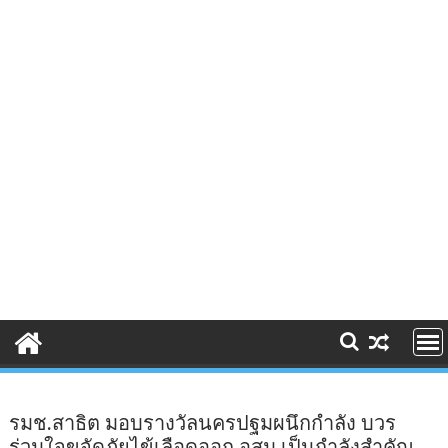
รมช.สาธิต มอบรางวัลนครปฐมผนึกกำลัง บวร
ร่วมใจขจัดภัยไข้เลือดออก อสม.เป็นกำลังสำคัญ